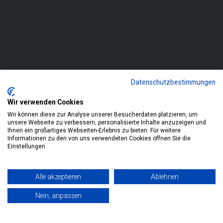
Unser Blog
Notdienst
Datenschutzbestimmungen
06126-9776551
Wir verwenden Cookies
Wir können diese zur Analyse unserer Besucherdaten platzieren, um
unsere Webseite zu verbessern, personalisierte Inhalte anzuzeigen und
Ihnen ein großartiges Webseiten-Erlebnis zu bieten. Für weitere
Informationen zu den von uns verwendeten Cookies öffnen Sie die
Einstellungen.
Alle akzeptieren
Ablehnen
UNTERNEHMEN
LEISTUNGEN
BLOG
DATENSCHUTZ
IMPRESSUM
KONTAKT
Nein, anpassen
SITEMAP