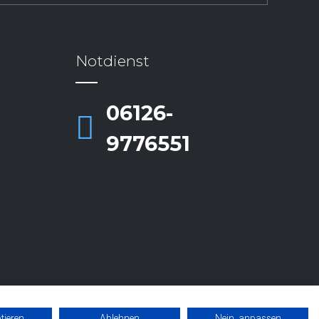
Notdienst
06126-
9776551
tieren
Ablehnen
Nein, anpassen