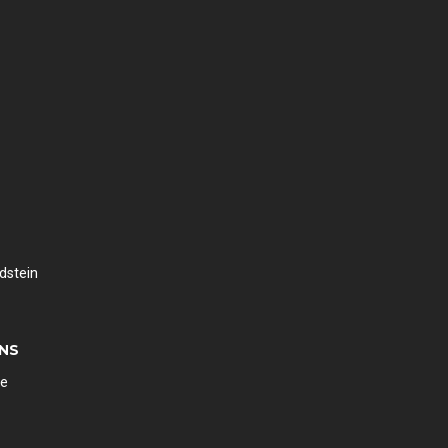
dstein
UNS
de