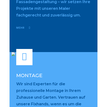
Fassadengestaltung – wir setzen Ihre
Projekte mit unseren Maler
fachgerecht und zuverlässig um.
MEHR
MONTAGE
Wir sind Experten für die
professionelle Montage in Ihrem
Zuhause und Garten. Vertrauen auf
unsere Fixhands, wenn es um die