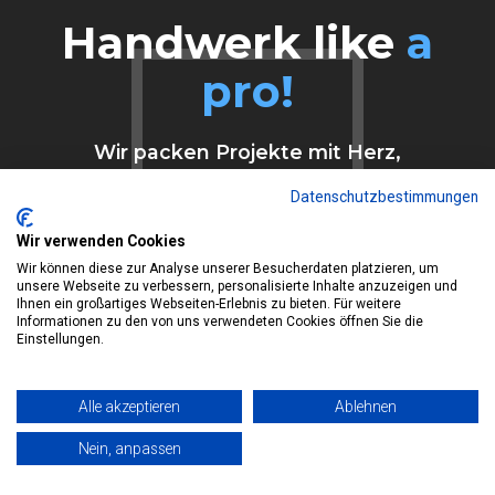
0
Handwerk like
a
1
pro!
2
Wir packen Projekte mit Herz,
3
Köpfchen und einer Portion Ehrgeiz an
Datenschutzbestimmungen
– klar in der Kommunikation, stark im
4
Team und immer mit dem Anspruch,
Wir verwenden Cookies
ein Ergebnis abzuliefern, das richtig
5
Wir können diese zur Analyse unserer Besucherdaten platzieren, um
unsere Webseite zu verbessern, personalisierte Inhalte anzuzeigen und
überzeugt.
0
Ihnen ein großartiges Webseiten-Erlebnis zu bieten. Für weitere
0
0
6
Informationen zu den von uns verwendeten Cookies öffnen Sie die
0
0
Einstellungen.
1
0
1
1
7
1
1
2
Alle akzeptieren
Ablehnen
0
1
2
2
8
2
2
Nein, anpassen
QULIFIZIERTE UND MOTIVIERTE MITARBEITER
3