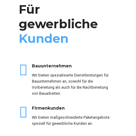
Unser Portfolio
Für
&
gewerbliche
Lösungsangebote
Kunden
Private Kunden
Bauunternehmen
Für private Kunden bieten wir
Wir bieten spezialisierte Dienstleistungen für
maßgeschneiderte Lösungen an.
Bauunternehmen an, sowohl für die
Vorbereitung als auch für die Nachbereitung
Hausverwaltungen
von Bauarbeiten.
Unsere Dienstleistungen sind darauf
Firmenkunden
ausgerichtet, Hausverwaltungen in ihrem
laufenden Geschäft zu unterstützen, indem wir
Wir bieten maßgeschneiderte Paketangebote
eine Vielzahl von Aufgaben übernehmen, um
speziell für gewerbliche Kunden an.
einen reibungslosen Betrieb sicherzustellen.