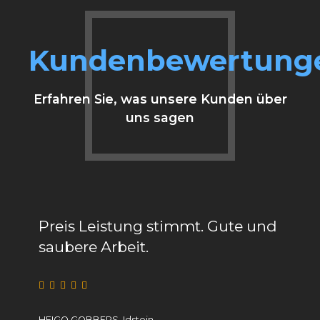
Kundenbewertung
Erfahren Sie, was unsere Kunden über
uns sagen
Preis Leistung stimmt. Gute und
Super
saubere Arbeit.
profe
Viele
weit
HEIGO GOBBERS, Idstein