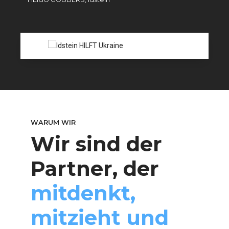
VICTORIA
WARUM WIR
Wir sind der
Partner, der
mitdenkt,
mitzieht und