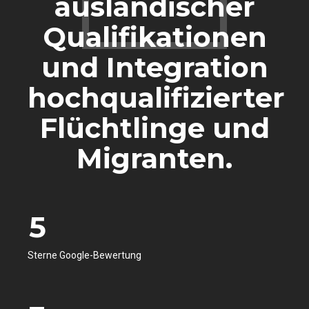
ausländischer
Qualifikationen
und Integration
0
hochqualifizierter
1
0
0
Flüchtlinge und
2
1
1
Migranten.
3
2
2
4
3
3
5
0
4
4
6
1
5
5
Sterne Google-Bewertung
7
2
6
6